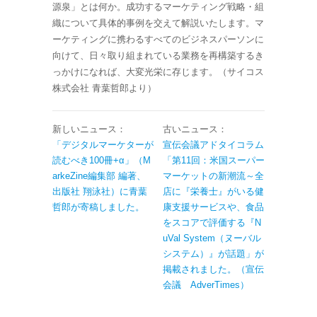
源泉」とは何か。成功するマーケティング戦略・組
織について具体的事例を交えて解説いたします。マ
ーケティングに携わるすべてのビジネスパーソンに
向けて、日々取り組まれている業務を再構築するき
っかけになれば、大変光栄に存じます。（サイコス
株式会社 青葉哲郎より）
新しいニュース：
古いニュース：
「デジタルマーケターが
宣伝会議アドタイコラム
読むべき100冊+α」（M
「第11回：米国スーパー
arkeZine編集部 編著、
マーケットの新潮流～全
出版社 翔泳社）に青葉
店に『栄養士』がいる健
哲郎が寄稿しました。
康支援サービスや、食品
をスコアで評価する『N
uVal System（ヌーバル
システム）』が話題」が
掲載されました。（宣伝
会議 AdverTimes）